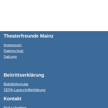
i
t
t
e
n
l
s
t
b
t
A
e
o
p
r
o
p
k
Theaterfreunde Mainz
Impressum
Datenschutz
Satzung
Beitrittserklärung
Beitrittsformular
SEPA-Lastschrifterklärung
Kontakt
Mail schreiben