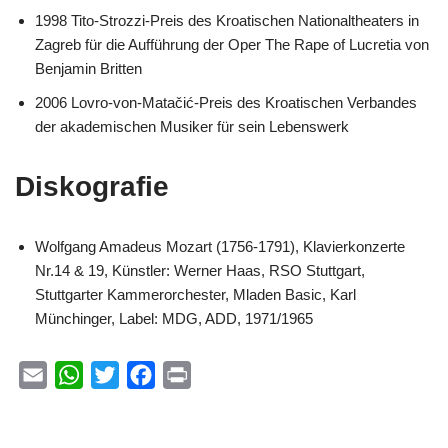
1998 Tito-Strozzi-Preis des Kroatischen Nationaltheaters in
Zagreb für die Aufführung der Oper The Rape of Lucretia von
Benjamin Britten
2006 Lovro-von-Matačić-Preis des Kroatischen Verbandes
der akademischen Musiker für sein Lebenswerk
Diskografie
Wolfgang Amadeus Mozart (1756-1791), Klavierkonzerte
Nr.14 & 19, Künstler: Werner Haas, RSO Stuttgart,
Stuttgarter Kammerorchester, Mladen Basic, Karl
Münchinger, Label: MDG, ADD, 1971/1965
E
W
T
F
P
m
h
w
a
r
a
a
i
c
i