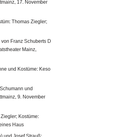
ttmainz, 17. November
ostüm: Thomas Ziegler;
 von Franz Schuberts D
atstheater Mainz,
ühne und Kostüme: Keso
t Schumann und
ttmainz, 9. November
 Ziegler; Kostüme:
leines Haus
) und Josef Strauß;