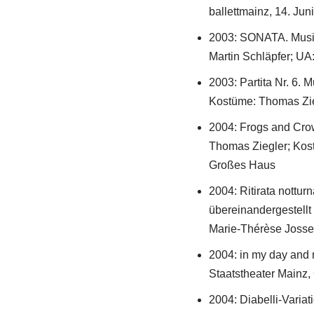
ballettmainz, 14. Ju
2003: SONATA. Musik
Martin Schläpfer; UA
2003: Partita Nr. 6.
Kostüme: Thomas Zieg
2004: Frogs and Crow
Thomas Ziegler; Kost
Großes Haus
2004: Ritirata nottur
übereinandergestellt
Marie-Thérèse Jossen
2004: in my day and 
Staatstheater Mainz
2004: Diabelli-Varia