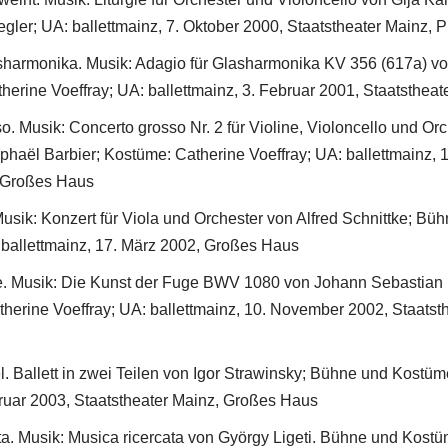
ler; UA: ballettmainz, 7. Oktober 2000, Staatstheater Mainz, P
asharmonika. Musik: Adagio für Glasharmonika KV 356 (617a) 
herine Voeffray; UA: ballettmainz, 3. Februar 2001, Staatsthea
. Musik: Concerto grosso Nr. 2 für Violine, Violoncello und Orc
phaël Barbier; Kostüme: Catherine Voeffray; UA: ballettmainz,
, Großes Haus
Musik: Konzert für Viola und Orchester von Alfred Schnittke; B
ballettmainz, 17. März 2002, Großes Haus
e. Musik: Die Kunst der Fuge BWV 1080 von Johann Sebastia
therine Voeffray; UA: ballettmainz, 10. November 2002, Staatst
. Ballett in zwei Teilen von Igor Strawinsky; Bühne und Kostü
bruar 2003, Staatstheater Mainz, Großes Haus
ta. Musik: Musica ricercata von György Ligeti. Bühne und Kost