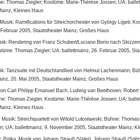
e: Thomas Ziegler; Kostüme: Marie-Thérèse Jossen; UA: balle
Mainz, Kleines Haus
Musik: Ramifications für Streichorchester von György Ligeti; K
. Februar 2005, Staatstheater Mainz, Großes Haus
sik: Rendering von Franz Schubert/Luciano Berio nach Skizzen
üme: Thomas Ziegler; UA: ballettmainz, 26. Februar 2005, Sta
sik: Tanzsuite mit Deutschlandlied von Helmut Lachenmann; B
ainz, 20. Mai 2005, Staatstheater Mainz, Großes Haus
von Carl Philipp Emanuel Bach, Ludwig van Beethoven, Rober
e: Thomas Ziegler, Kostüme: Marie-Thérèse Jossen; UA: balle
Mainz, Kleines Haus
t. Musik: Streichquartett von Witold Lutosławski; Bühne: Thomas
; UA: ballettmainz, 9. November 2005, Staatstheater Mainz, K
, Polka. Musik von Johann Strauß (Vater), Johann Strauß (Sohn