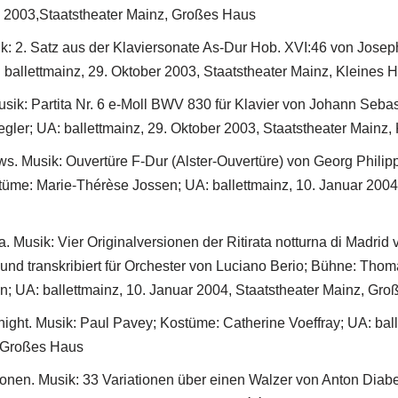
ni 2003,Staatstheater Mainz, Großes Haus
: 2. Satz aus der Klaviersonate As-Dur Hob. XVI:46 von Jose
: ballettmainz, 29. Oktober 2003, Staatstheater Mainz, Kleines 
 Musik: Partita Nr. 6 e-Moll BWV 830 für Klavier von Johann Seb
ler; UA: ballettmainz, 29. Oktober 2003, Staatstheater Mainz,
s. Musik: Ouvertüre F-Dur (Alster-Ouvertüre) von Georg Phili
üme: Marie-Thérèse Jossen; UA: ballettmainz, 10. Januar 2004,
na. Musik: Vier Originalversionen der Ritirata notturna di Madrid
 und transkribiert für Orchester von Luciano Berio; Bühne: Thom
; UA: ballettmainz, 10. Januar 2004, Staatstheater Mainz, Gr
night. Musik: Paul Pavey; Kostüme: Catherine Voeffray; UA: ball
, Großes Haus
tionen. Musik: 33 Variationen über einen Walzer von Anton Diabe