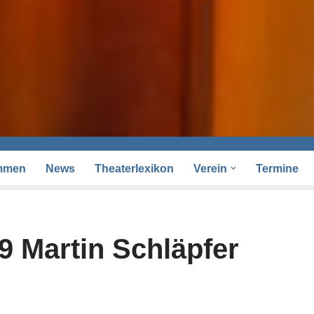
mmen
News
Theaterlexikon
Verein
Termine
9 Martin Schläpfer