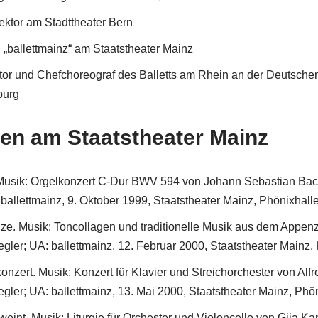
rektor am Stadttheater Bern
 „ballettmainz“ am Staatstheater Mainz
ektor und Chefchoreograf des Balletts am Rhein an der Deutsch
burg
en am Staatstheater Mainz
 Musik: Orgelkonzert C-Dur BWV 594 von Johann Sebastian Ba
ballettmainz, 9. Oktober 1999, Staatstheater Mainz, Phönixhall
ze. Musik: Toncollagen und traditionelle Musik aus dem Appen
ler; UA: ballettmainz, 12. Februar 2000, Staatstheater Mainz,
konzert. Musik: Konzert für Klavier und Streichorchester von Alf
ler; UA: ballettmainz, 13. Mai 2000, Staatstheater Mainz, Phö
int. Musik: Liturgie für Orchester und Violoncello von Gija Ka