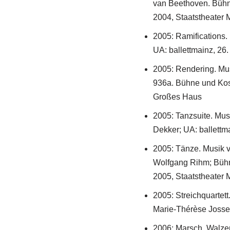
van Beethoven. Bühn
2004, Staatstheater 
2005: Ramifications. 
UA: ballettmainz, 26
2005: Rendering. Mu
936a. Bühne und Kost
Großes Haus
2005: Tanzsuite. Mu
Dekker; UA: ballettm
2005: Tänze. Musik 
Wolfgang Rihm; Bühn
2005, Staatstheater 
2005: Streichquartet
Marie-Thérèse Jossen
2006: Marsch, Walzer