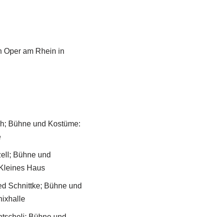
en Oper am Rhein in
ch; Bühne und Kostüme:
e
zell; Bühne und
 Kleines Haus
red Schnittke; Bühne und
nixhalle
ntscheli; Bühne und