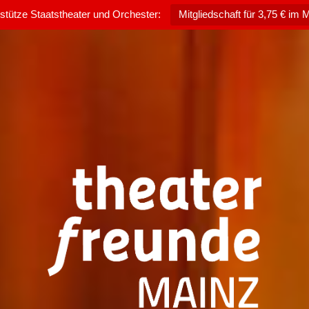
rstütze Staatstheater und Orchester:
Mitgliedschaft für 3,75 € im 