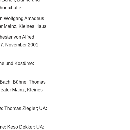
hönixhalle
von Wolfgang Amadeus
ter Mainz, Kleines Haus
hester von Alfred
 17. November 2001,
ühne und Kostüme:
n Bach; Bühne: Thomas
heater Mainz, Kleines
me: Thomas Ziegler; UA:
üme: Keso Dekker; UA: