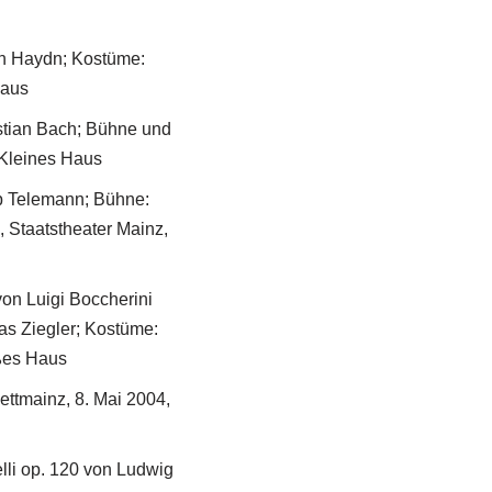
ph Haydn; Kostüme:
Haus
astian Bach; Bühne und
 Kleines Haus
pp Telemann; Bühne:
 Staatstheater Mainz,
 von Luigi Boccherini
as Ziegler; Kostüme:
oßes Haus
ettmainz, 8. Mai 2004,
lli op. 120 von Ludwig