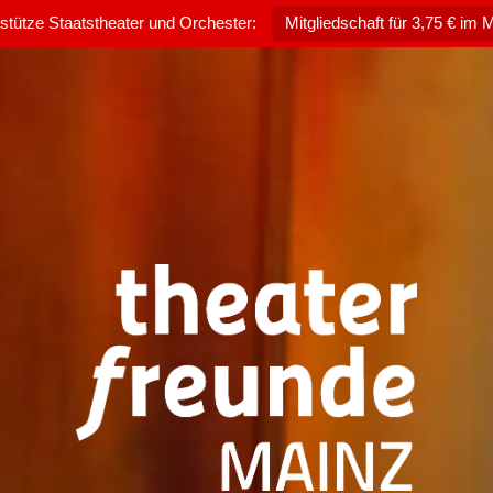
rstütze Staatstheater und Orchester:
Mitgliedschaft für 3,75 € im 