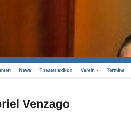
mmen
News
Theaterlexikon
Verein
Termine
riel Venzago