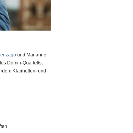
Venzago
und Marianne
des Domin-Quartetts,
erdem Klarinetten- und
ften