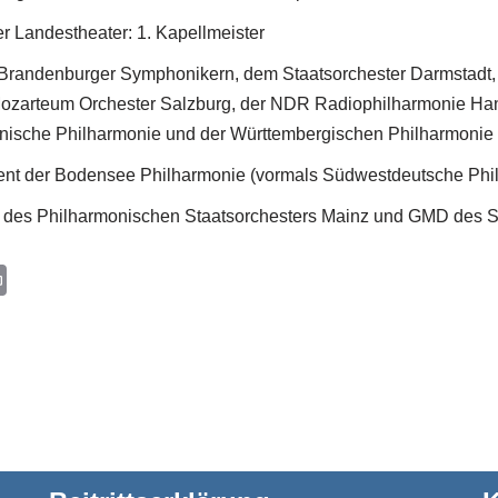
 Landestheater: 1. Kapellmeister
 Brandenburger Symphonikern, dem Staatsorchester Darmstadt,
ozarteum Orchester Salzburg, der NDR Radiophilharmonie Ha
inische Philharmonie und der Württembergischen Philharmonie 
ent der Bodensee Philharmonie (vormals Südwestdeutsche Phi
t des Philharmonischen Staatsorchesters Mainz und GMD des S
P
r
i
n
t