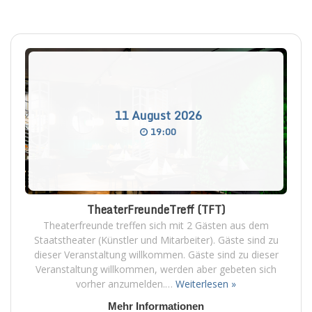
11
August
2026
19:00
TheaterFreundeTreff (TFT)
Theaterfreunde treffen sich mit 2 Gästen aus dem
Staatstheater (Künstler und Mitarbeiter). Gäste sind zu
dieser Veranstaltung willkommen. Gäste sind zu dieser
Veranstaltung willkommen, werden aber gebeten sich
vorher anzumelden.…
Weiterlesen »
Mehr Informationen