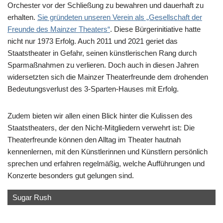
Orchester vor der Schließung zu bewahren und dauerhaft zu
erhalten.
Sie gründeten unseren Verein als „Gesellschaft der
Freunde des Mainzer Theaters“
. Diese Bürgerinitiative hatte
nicht nur 1973 Erfolg. Auch 2011 und 2021 geriet das
Staatstheater in Gefahr, seinen künstlerischen Rang durch
Sparmaßnahmen zu verlieren. Doch auch in diesen Jahren
widersetzten sich die Mainzer Theaterfreunde dem drohenden
Bedeutungsverlust des 3-Sparten-Hauses mit Erfolg.
Zudem bieten wir allen einen Blick hinter die Kulissen des
Staatstheaters, der den Nicht-Mitgliedern verwehrt ist: Die
Theaterfreunde können den Alltag im Theater hautnah
kennenlernen, mit den Künstlerinnen und Künstlern persönlich
sprechen und erfahren regelmäßig, welche Aufführungen und
Konzerte besonders gut gelungen sind.
La Cenerentola
Bezahlt wird nicht
Der Diener zweier Herren
Philharmonisches Staatsorchester Mainz
Was ihr wollt
Sugar Rush
Dreigroschenoper
Soul chain
Der Tod eines Handlungsreisenden
Die tote Stadt
Der Chronoplan
Das siebte Kreuz
Trailer Park
Das schlaue Füchslein
Die Zauberflöte
Falstaff
Das achte Leben
Gravity
Breaking the Waves