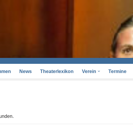
mmen
News
Theaterlexikon
Verein
Termine
funden.