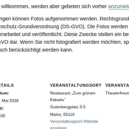
g willkommen, werden aber gebeten sich vorher
anzumel
ngen können Fotos aufgenommen werden. Rechtsgrundlag
r Datenschutz-Grundverordnung (DS-GVO). Die Fotos werd
erarbeitet und veröffentlicht. Diese Zwecke stellen ein be
DS-GVO dar. Wenn Sie nicht fotografiert werden möchten, sp
sch berücksichtigt werden kann.
ETAILS
VERANSTALTUNGSORT
VERANSTA
tum:
Restaurant „Zum grünen
Theaterfreu
Kakadu“
. Mai 2026
Gutenbergplatz 3-5
it:
Mainz
,
55116
:00
Veranstaltungsort-Website
anzeigen