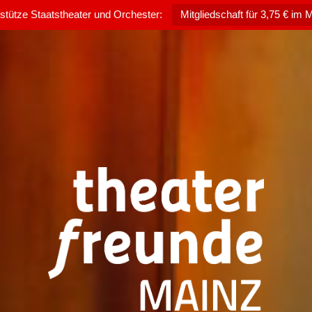
rstütze Staatstheater und Orchester:
Mitgliedschaft für 3,75 € im 