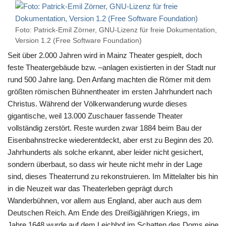
Foto: Patrick-Emil Zörner, GNU-Lizenz für freie Dokumentation,
Version 1.2 (Free Software Foundation)
Seit über 2.000 Jahren wird in Mainz Theater gespielt, doch
feste Theatergebäude bzw. –anlagen existierten in der Stadt nur
rund 500 Jahre lang. Den Anfang machten die Römer mit dem
größten römischen Bühnentheater im ersten Jahrhundert nach
Christus. Während der Völkerwanderung wurde dieses
gigantische, weil 13.000 Zuschauer fassende Theater
vollständig zerstört. Reste wurden zwar 1884 beim Bau der
Eisenbahnstrecke wiederentdeckt, aber erst zu Beginn des 20.
Jahrhunderts als solche erkannt, aber leider nicht gesichert,
sondern überbaut, so dass wir heute nicht mehr in der Lage
sind, dieses Theaterrund zu rekonstruieren. Im Mittelalter bis hin
in die Neuzeit war das Theaterleben geprägt durch
Wanderbühnen, vor allem aus England, aber auch aus dem
Deutschen Reich. Am Ende des Dreißigjährigen Kriegs, im
Jahre 1648 wurde auf dem Leichhof im Schatten des Doms eine