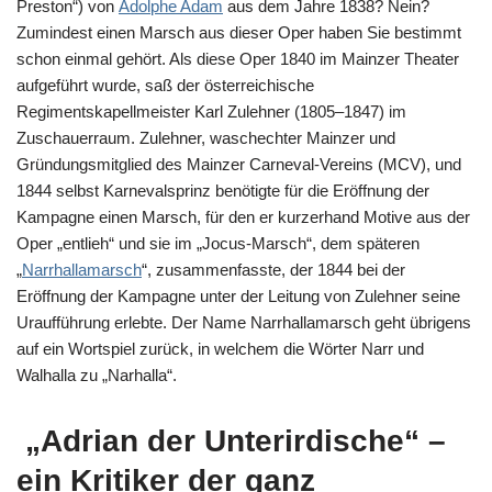
Preston“) von
Adolphe Adam
aus dem Jahre 1838? Nein?
Zumindest einen Marsch aus dieser Oper haben Sie bestimmt
schon einmal gehört. Als diese Oper 1840 im Mainzer Theater
aufgeführt wurde, saß der österreichische
Regimentskapellmeister Karl Zulehner (1805–1847) im
Zuschauerraum. Zulehner, waschechter Mainzer und
Gründungsmitglied des Mainzer Carneval-Vereins (MCV), und
1844 selbst Karnevalsprinz benötigte für die Eröffnung der
Kampagne einen Marsch, für den er kurzerhand Motive aus der
Oper „entlieh“ und sie im „Jocus-Marsch“, dem späteren
„
Narrhallamarsch
“, zusammenfasste, der 1844 bei der
Eröffnung der Kampagne unter der Leitung von Zulehner seine
Uraufführung erlebte. Der Name Narrhallamarsch geht übrigens
auf ein Wortspiel zurück, in welchem die Wörter Narr und
Walhalla zu „Narhalla“.
„Adrian der Unterirdische“ –
ein Kritiker der ganz