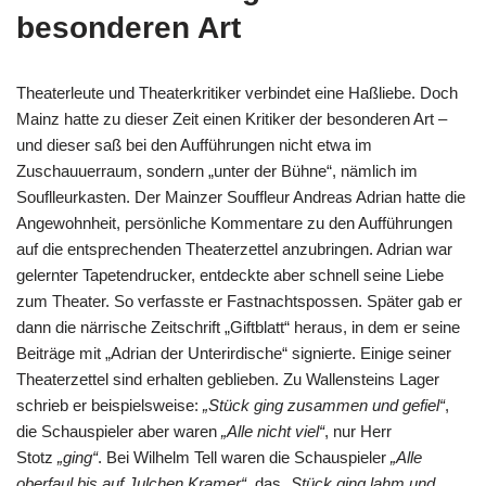
besonderen Art
Theaterleute und Theaterkritiker verbindet eine Haßliebe. Doch
Mainz hatte zu dieser Zeit einen Kritiker der besonderen Art –
und dieser saß bei den Aufführungen nicht etwa im
Zuschauuerraum, sondern „unter der Bühne“, nämlich im
Souflleurkasten. Der Mainzer Souffleur Andreas Adrian hatte die
Angewohnheit, persönliche Kommentare zu den Aufführungen
auf die entsprechenden Theaterzettel anzubringen. Adrian war
gelernter Tapetendrucker, entdeckte aber schnell seine Liebe
zum Theater. So verfasste er Fastnachtspossen. Später gab er
dann die närrische Zeitschrift „Giftblatt“ heraus, in dem er seine
Beiträge mit „Adrian der Unterirdische“ signierte. Einige seiner
Theaterzettel sind erhalten geblieben. Zu Wallensteins Lager
schrieb er beispielsweise:
„Stück ging zusammen und gefiel“
,
die Schauspieler aber waren
„Alle nicht viel“
, nur Herr
Stotz
„ging“
. Bei Wilhelm Tell waren die Schauspieler
„Alle
oberfaul bis auf Julchen Kramer“
, das
„Stück ging lahm und