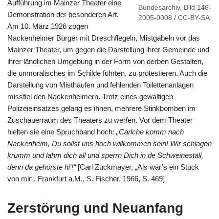
Aufführung im Mainzer Theater eine
Bundesarchiv, Bild 146-
Demonstration der besonderen Art.
2005-0008 / CC-BY-SA
Am 10. März 1926 zogen
Nackenheimer Bürger mit Dreschflegeln, Mistgabeln vor das
Mainzer Theater, um gegen die Darstellung ihrer Gemeinde und
ihrer ländlichen Umgebung in der Form von derben Gestalten,
die unmoralisches im Schilde führten, zu protestieren. Auch die
Darstellung von Misthaufen und fehlenden Toilettenanlagen
missfiel den Nackenheimern. Trotz eines gewaltigen
Polizeieinsatzes gelang es ihnen, mehrere Stinkbomben im
Zuschauerraum des Theaters zu werfen. Vor dem Theater
hielten sie eine Spruchband hoch:
„Carlche komm nach
Nackenheim, Du sollst uns hoch willkommen sein! Wir schlagen
krumm und lahm dich all und sperrn Dich in de Schweinestall,
denn da gehörste hi‘!“
[Carl Zuckmayer, „Als wär’s ein Stück
von mir“, Frankfurt a.M., S. Fischer, 1966, S. 469]
Zerstörung und Neuanfang