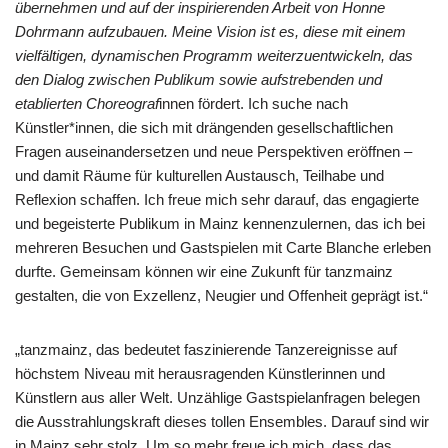
übernehmen und auf der inspirierenden Arbeit von Honne
Dohrmann aufzubauen. Meine Vision ist es, diese mit einem
vielfältigen, dynamischen Programm weiterzuentwickeln, das
den Dialog zwischen Publikum sowie aufstrebenden und
etablierten Choreograf
innen fördert. Ich suche nach
Künstler*innen, die sich mit drängenden gesellschaftlichen
Fragen auseinandersetzen und neue Perspektiven eröffnen –
und damit Räume für kulturellen Austausch, Teilhabe und
Reflexion schaffen. Ich freue mich sehr darauf, das engagierte
und begeisterte Publikum in Mainz kennenzulernen, das ich bei
mehreren Besuchen und Gastspielen mit Carte Blanche erleben
durfte. Gemeinsam können wir eine Zukunft für tanzmainz
gestalten, die von Exzellenz, Neugier und Offenheit geprägt ist.“
„tanzmainz, das bedeutet faszinierende Tanzereignisse auf
höchstem Niveau mit herausragenden Künstlerinnen und
Künstlern aus aller Welt. Unzählige Gastspielanfragen belegen
die Ausstrahlungskraft dieses tollen Ensembles. Darauf sind wir
in Mainz sehr stolz. Um so mehr freue ich mich, dass das