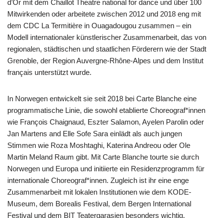
d’Or mit dem Chaillot Theatre national for dance und über 100
Mitwirkenden oder arbeitete zwischen 2012 und 2018 eng mit
dem CDC La Termitière in Ouagadougou zusammen – ein
Modell internationaler künstlerischer Zusammenarbeit, das von
regionalen, städtischen und staatlichen Förderern wie der Stadt
Grenoble, der Region Auvergne-Rhône-Alpes und dem Institut
français unterstützt wurde.
In Norwegen entwickelt sie seit 2018 bei Carte Blanche eine
programmatische Linie, die sowohl etablierte Choreograf*innen
wie François Chaignaud, Eszter Salamon, Ayelen Parolin oder
Jan Martens and Elle Sofe Sara einlädt als auch jungen
Stimmen wie Roza Moshtaghi, Katerina Andreou oder Ole
Martin Meland Raum gibt. Mit Carte Blanche tourte sie durch
Norwegen und Europa und initiierte ein Residenzprogramm für
internationale Choreograf*innen. Zugleich ist ihr eine enge
Zusammenarbeit mit lokalen Institutionen wie dem KODE-
Museum, dem Borealis Festival, dem Bergen International
Festival und dem BIT Teatergarasjen besonders wichtig.