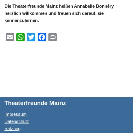
Die Theaterfreunde Mainz heißen Annabelle Bonnéry
herzlich willkommen und freuen sich darauf, sie
kennenzulernen.
E
W
T
F
P
m
h
w
a
r
a
a
i
c
i
i
t
t
e
n
l
s
t
b
t
A
e
o
p
r
o
p
k
Theaterfreunde Mainz
Impressum
Datenschutz
Satzung