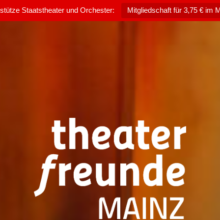
rstütze Staatstheater und Orchester:
Mitgliedschaft für 3,75 € im 