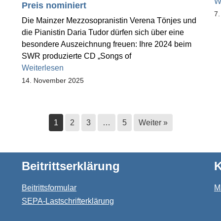
W
Preis nominiert
7
Die Mainzer Mezzosopranistin Verena Tönjes und
die Pianistin Daria Tudor dürfen sich über eine
besondere Auszeichnung freuen: Ihre 2024 beim
SWR produzierte CD „Songs of
Weiterlesen
14. November 2025
1
2
3
…
5
Weiter »
Beitrittserklärung
K
Beitrittsformular
M
SEPA-Lastschrifterklärung