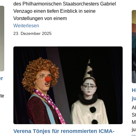
des Philharmonischen Staatsorchesters Gabriel
Venzago einen tiefen Einblick in seine
Vorstellungen von einem
Weiterlesen
23. Dezember 2025
er
H
te
j
A
S
M
j
Verena Tönjes für renommierten ICMA-