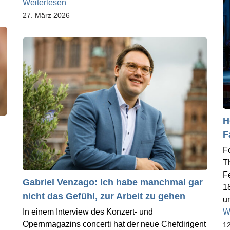
Weiterlesen
27. März 2026
H
F
F
T
F
Gabriel Venzago: Ich habe manchmal gar
1
nicht das Gefühl, zur Arbeit zu gehen
un
In einem Interview des Konzert- und
W
Opernmagazins concerti hat der neue Chefdirigent
12