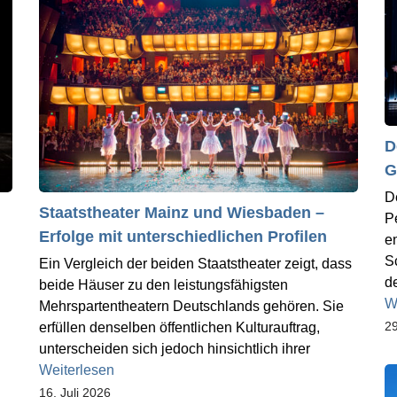
D
G
D
Staatstheater Mainz und Wiesbaden –
P
Erfolge mit unterschiedlichen Profilen
e
S
Ein Vergleich der beiden Staatstheater zeigt, dass
d
beide Häuser zu den leistungsfähigsten
W
Mehrspartentheatern Deutschlands gehören. Sie
29
erfüllen denselben öffentlichen Kulturauftrag,
unterscheiden sich jedoch hinsichtlich ihrer
Weiterlesen
16. Juli 2026