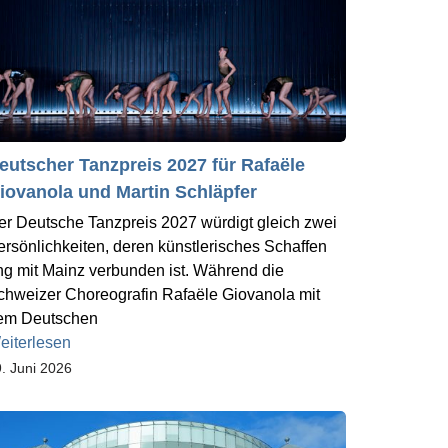
eutscher Tanzpreis 2027 für Rafaële
iovanola und Martin Schläpfer
er Deutsche Tanzpreis 2027 würdigt gleich zwei
ersönlichkeiten, deren künstlerisches Schaffen
ng mit Mainz verbunden ist. Während die
chweizer Choreografin Rafaële Giovanola mit
em Deutschen
eiterlesen
. Juni 2026