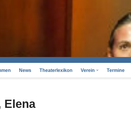
mmen
News
Theaterlexikon
Verein
Termine
, Elena