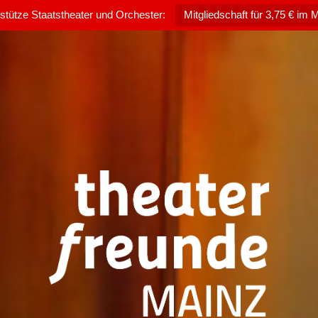
rstütze Staatstheater und Orchester:
Mitgliedschaft für 3,75 € im 