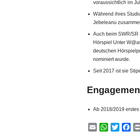
voraussichtlich im J
Während ihres Studiu
Jebeleanu zusamme
Auch beim SWR/SR sa
Hörspiel Unter W@as
deutschen Hörspielpr
nominiert wurde.
Seit 2017 ist sie Sti
Engagemen
Ab 2018/2019 erstes
E
W
T
F
m
h
w
a