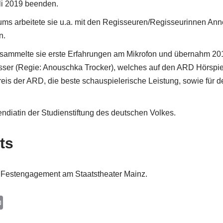
uli 2019 beenden.
ms arbeitete sie u.a. mit den Regisseuren/Regisseurinnen Ann
n.
mmelte sie erste Erfahrungen am Mikrofon und übernahm 201
ser (Regie: Anouschka Trocker), welches auf den ARD Hörspie
eis der ARD, die beste schauspielerische Leistung, sowie für
pendiatin der Studienstiftung des deutschen Volkes.
ts
 Festengagement am Staatstheater Mainz.
P
r