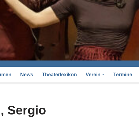
mmen
News
Theaterlexikon
Verein
Termine
, Sergio