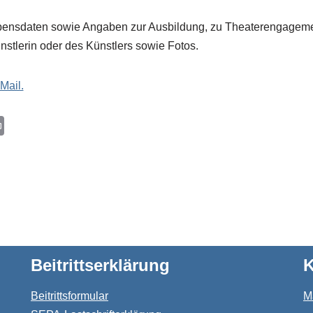
bensdaten sowie Angaben zur Ausbildung, zu Theaterengageme
stlerin oder des Künstlers sowie Fotos.
Mail.
P
r
i
n
t
Beitrittserklärung
K
Beitrittsformular
M