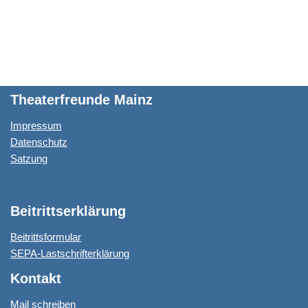
i
t
t
e
n
l
s
t
b
t
A
e
o
p
r
o
p
k
Theaterfreunde Mainz
Impressum
Datenschutz
Satzung
Beitrittserklärung
Beitrittsformular
SEPA-Lastschrifterklärung
Kontakt
Mail schreiben