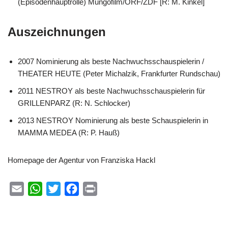
(Episodenhauptrolle) Mungofilm/ORF/ZDF [R: M. Kinkel]
Auszeichnungen
2007 Nominierung als beste Nachwuchsschauspielerin /
THEATER HEUTE (Peter Michalzik, Frankfurter Rundschau)
2011 NESTROY als beste Nachwuchsschauspielerin für
GRILLENPARZ (R: N. Schlocker)
2013 NESTROY Nominierung als beste Schauspielerin in
MAMMA MEDEA (R: P. Hauß)
Homepage der Agentur von Franziska Hackl
E
W
T
F
P
m
h
w
a
r
a
a
i
c
i