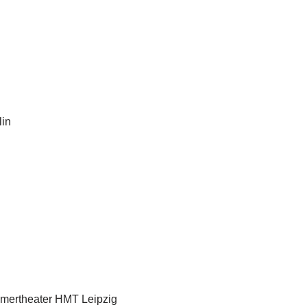
lin
mmertheater HMT Leipzig