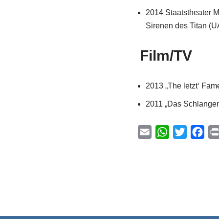
2014 Staatstheater M
Sirenen des Titan (U
Film/TV
2013 „The letzt‘ Fame
2011 „Das Schlangene
E
W
T
F
m
h
w
a
a
a
i
c
i
t
t
e
l
s
t
b
A
e
o
p
r
o