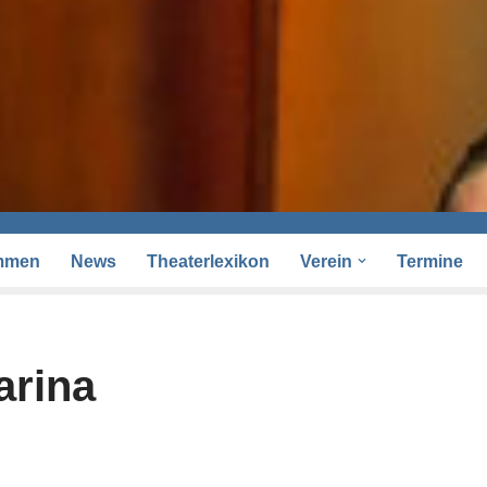
mmen
News
Theaterlexikon
Verein
Termine
arina