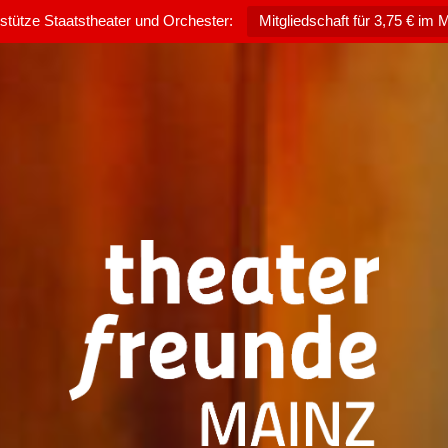
rstütze Staatstheater und Orchester:
Mitgliedschaft für 3,75 € im 