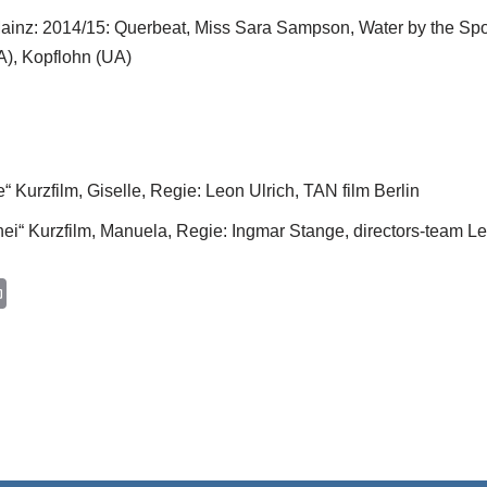
ainz: 2014/15: Querbeat, Miss Sara Sampson, Water by the Spo
A), Kopflohn (UA)
“ Kurzfilm, Giselle, Regie: Leon Ulrich, TAN film Berlin
i“ Kurzfilm, Manuela, Regie: Ingmar Stange, directors-team Le
P
r
i
n
t