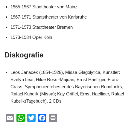
1965-1967 Stadttheater von Mainz
1967-1971 Staatstheater von Karlsruhe
1971-1973 Stadttheater Bremen
1973-1984 Oper Köln
Diskografie
Leos Janacek (1854-1928), Missa Glagolytica, Künstler:
Evelyn Lear, Hilde Rössl-Majdan, Ernst Haefliger, Franz
Crass, Symphonieorchester des Bayerischen Rundfunks,
Rafael Kubelik (Missa); Kay Griffel, Ernst Haefliger, Rafael
Kubelik(Tagebuch), 2 CDs
E
W
T
F
P
m
h
w
a
r