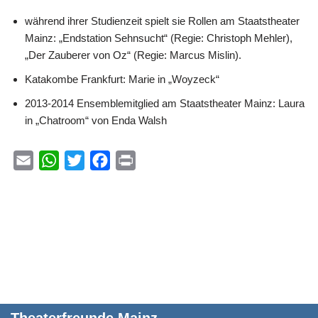
während ihrer Studienzeit spielt sie Rollen am Staatstheater
Mainz: „Endstation Sehnsucht“ (Regie: Christoph Mehler),
„Der Zauberer von Oz“ (Regie: Marcus Mislin).
Katakombe Frankfurt: Marie in „Woyzeck“
2013-2014 Ensemblemitglied am Staatstheater Mainz: Laura
in „Chatroom“ von Enda Walsh
E
W
T
F
P
m
h
w
a
r
a
a
i
c
i
i
t
t
e
n
l
s
t
b
t
A
e
o
p
r
o
p
k