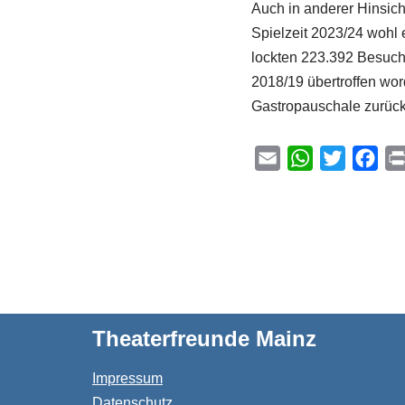
Auch in anderer Hinsich
Spielzeit 2023/24 wohl 
lockten 223.392 Besuche
2018/19 übertroffen wor
Gastropauschale zurück:
E
W
T
F
m
h
w
a
a
a
i
c
i
t
t
e
l
s
t
b
A
e
o
p
r
o
Theaterfreunde Mainz
p
k
Impressum
Datenschutz