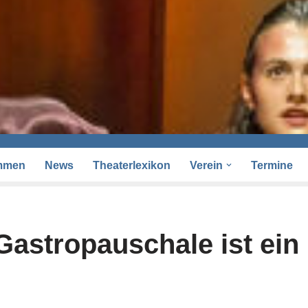
mmen
News
Theaterlexikon
Verein
Termine
Gastropauschale ist ein 