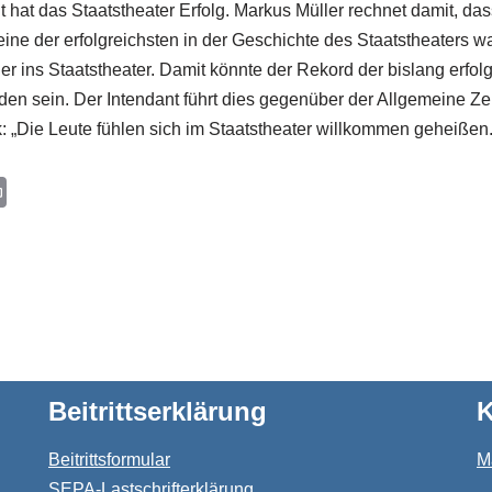
t hat das Staatstheater Erfolg. Markus Müller rechnet damit, da
eine der erfolgreichsten in der Geschichte des Staatstheaters w
r ins Staatstheater. Damit könnte der Rekord der bislang erfolg
den sein. Der Intendant führt dies gegenüber der Allgemeine Ze
 „Die Leute fühlen sich im Staatstheater willkommen geheißen.
P
r
i
n
t
Beitrittserklärung
K
Beitrittsformular
M
SEPA-Lastschrifterklärung