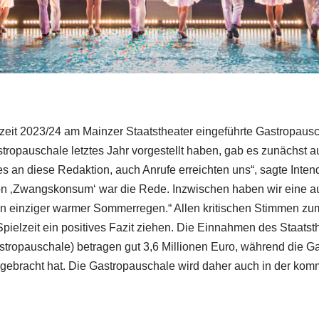
zeit 2023/24 am Mainzer Staatstheater eingeführte Gastropauscha
tropauschale letztes Jahr vorgestellt haben, gab es zunächst a
es an diese Redaktion, auch Anrufe erreichten uns“, sagte Inten
on ‚Zwangskonsum‘ war die Rede. Inzwischen haben wir eine aus
in einziger warmer Sommerregen.“ Allen kritischen Stimmen zu
pielzeit ein positives Fazit ziehen. Die Einnahmen des Staats
tropauschale) betragen gut 3,6 Millionen Euro, während die G
gebracht hat. Die Gastropauschale wird daher auch in der kom