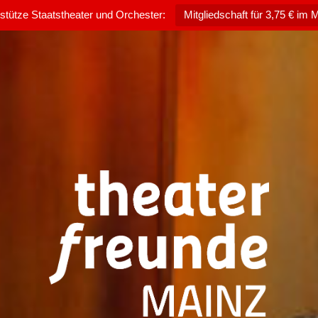
rstütze Staatstheater und Orchester:
Mitgliedschaft für 3,75 € im 