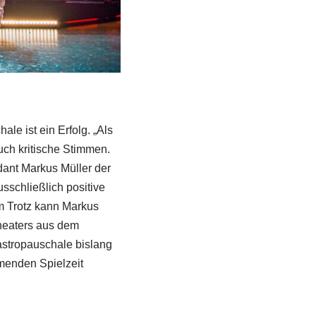
le ist ein Erfolg. „Als
uch kritische Stimmen.
dant Markus Müller der
schließlich positive
m Trotz kann Markus
theaters aus dem
astropauschale bislang
menden Spielzeit