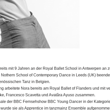
eits mit 9 Jahren an der Royal Ballet School in Antwerpen an zu
 Nothern School of Contemporary Dance in Leeds (UK) beendete,
enössischen Tanz in Belgien.
g arbeitete Nora bereits am Royal Ballet of Flanders und mit v
rke, Francesco Scavetta und Avatâra Ayuso zusammen.
inale der BBC Fernsehshow BBC Young Dancer in der Kategorie
9 wurde sie als Apprentice im tanzmainz Ensemble aufgenommen.