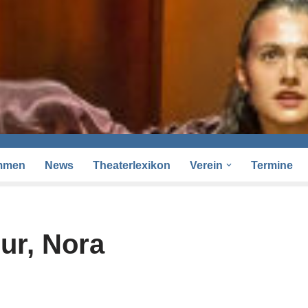
mmen
News
Theaterlexikon
Verein
Termine
ur, Nora