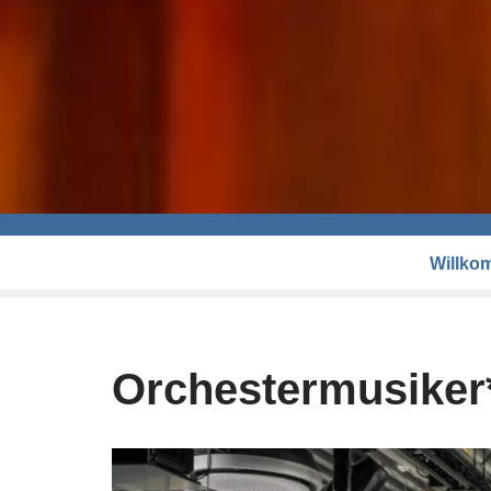
Willko
Orchestermusiker*