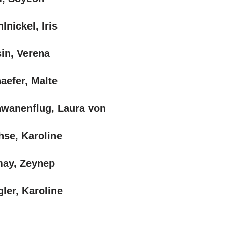
lnickel, Iris
in, Verena
aefer, Malte
wanenflug, Laura von
se, Karoline
ay, Zeynep
gler, Karoline