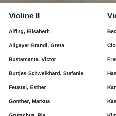
Violine II
Vi
Alfing, Elisabeth
Bec
Allgayer-Brandl, Greta
Clo
Bustamante, Victor
Fre
Buttjes-Schweikhard, Stefanie
Has
Feustel, Esther
Kan
Gonther, Markus
Kas
Grutschus, Pia
Kim