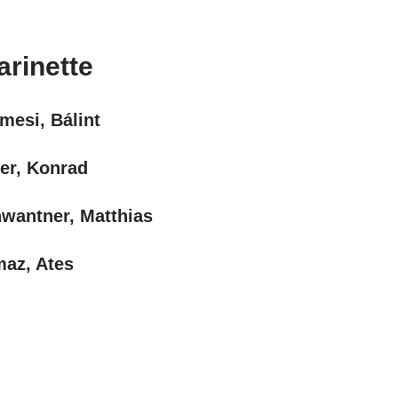
arinette
mesi, Bálint
er, Konrad
wantner, Matthias
maz, Ates