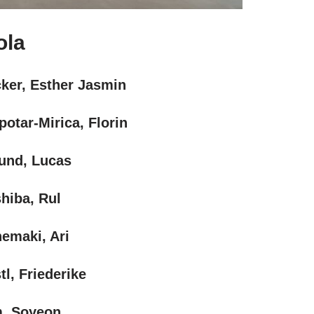
ola
ker, Esther Jasmin
potar-Mirica, Florin
und, Lucas
hiba, Rul
emaki, Ari
tl, Friederike
, Soyeon