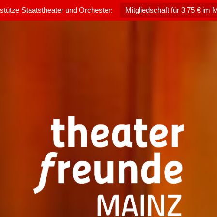
rstütze Staatstheater und Orchester:
Mitgliedschaft für 3,75 € im 