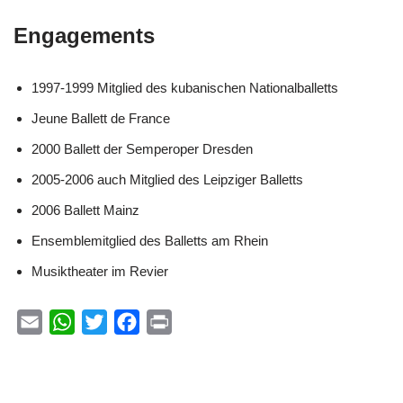
Engagements
1997-1999 Mitglied des kubanischen Nationalballetts
Jeune Ballett de France
2000 Ballett der Semperoper Dresden
2005-2006 auch Mitglied des Leipziger Balletts
2006 Ballett Mainz
Ensemblemitglied des Balletts am Rhein
Musiktheater im Revier
E
W
T
F
P
m
h
w
a
r
a
a
i
c
i
i
t
t
e
n