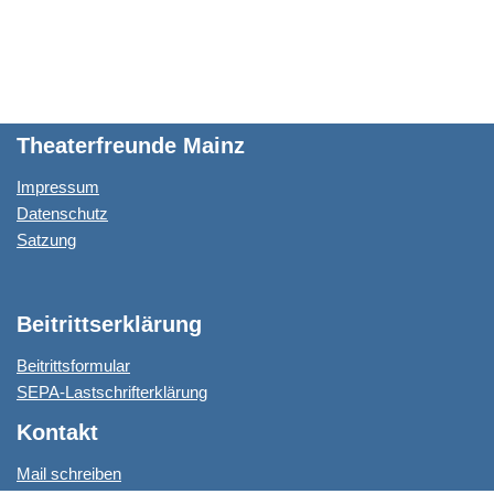
l
s
t
b
t
A
e
o
p
r
o
p
k
Theaterfreunde Mainz
Impressum
Datenschutz
Satzung
Beitrittserklärung
Beitrittsformular
SEPA-Lastschrifterklärung
Kontakt
Mail schreiben