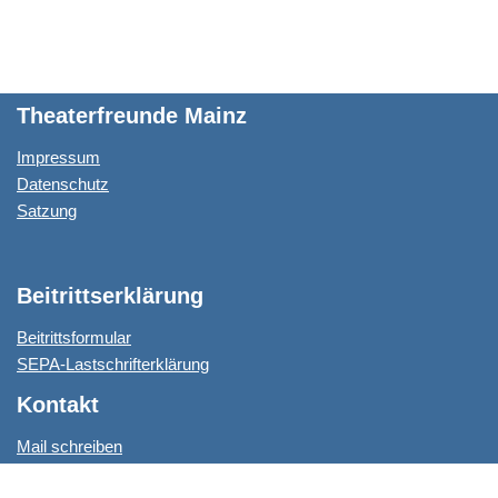
A
e
o
p
r
o
p
k
Theaterfreunde Mainz
Impressum
Datenschutz
Satzung
Beitrittserklärung
Beitrittsformular
SEPA-Lastschrifterklärung
Kontakt
Mail schreiben