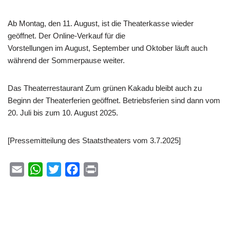
Ab Montag, den 11. August, ist die Theaterkasse wieder
geöffnet. Der Online-Verkauf für die
Vorstellungen im August, September und Oktober läuft auch
während der Sommerpause weiter.
Das Theaterrestaurant Zum grünen Kakadu bleibt auch zu
Beginn der Theaterferien geöffnet. Betriebsferien sind dann vom
20. Juli bis zum 10. August 2025.
[Pressemitteilung des Staatstheaters vom 3.7.2025]
E
W
T
F
P
m
h
w
a
r
a
a
i
c
i
i
t
t
e
n
l
s
t
b
t